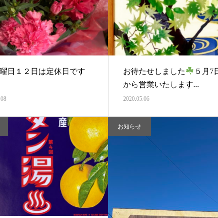
火曜日１２日は定休日です
お待たせしました
５月7日
から営業いたします...
.08
2020.05.06
お知らせ