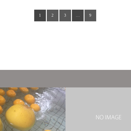
1
2
3
…
9