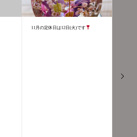
今年も、柚子湯やります
11/2