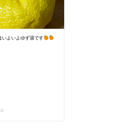
はいよいよゆず湯です
.21