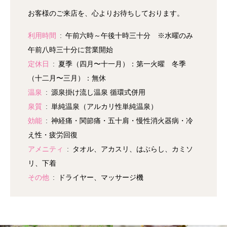
お客様のご来店を、心よりお待ちしております。
利用時間
午前六時～午後十時三十分 ※水曜のみ
午前八時三十分に営業開始
定休日
夏季（四月〜十一月）：第一火曜 冬季
（十二月〜三月）：無休
温泉
源泉掛け流し温泉 循環式併用
泉質
単純温泉（アルカリ性単純温泉）
効能
神経痛・関節痛・五十肩・慢性消火器病・冷
え性・疲労回復
アメニティ
タオル、アカスリ、はぶらし、カミソ
リ、下着
その他
ドライヤー、マッサージ機