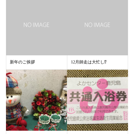
新年のご挨拶
12月師走は大忙し⁉︎