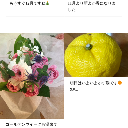
もうすぐ12月ですね
11月より新よか券になりま
した
明日はいよいよゆず湯です
冬至はゆず湯
...
&#...
で