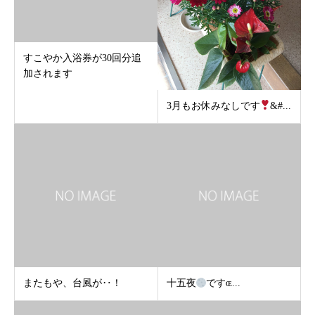
すこやか入浴券が30回分追
加されます
3月もお休みなしです
&#...
またもや、台風が‥！
十五夜
ですɶ...