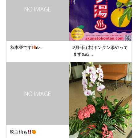
秋本番です
ǳ...
2月6日(木)ボンタン湯やって
ます&#x...
晩白柚も