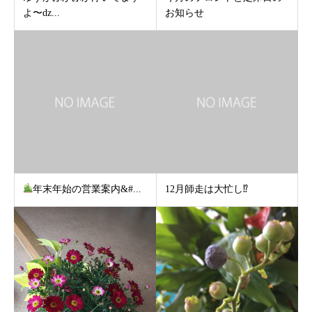
よ〜ǳ...
お知らせ
年末年始の営業案内&#...
12月師走は大忙し⁉︎