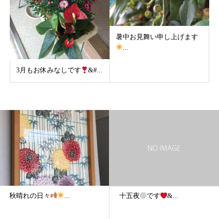
暑中お見舞い申し上げます
...
3月もお休みなしです
&#...
秋晴れの日々
...
十五夜
です
&...