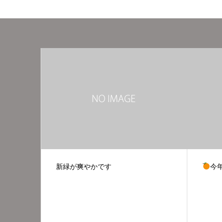
今年も、柚子湯やります
7月で