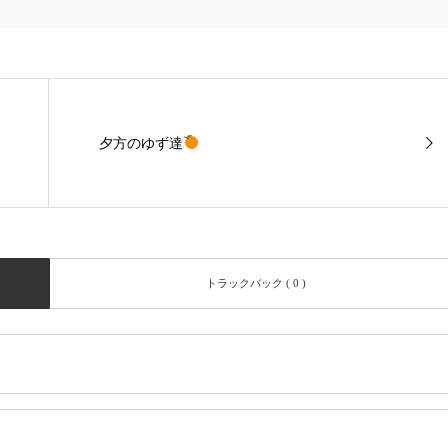
夕方のゆず達
トラックバック ( 0 )