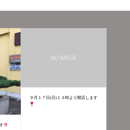
店します
風邪に