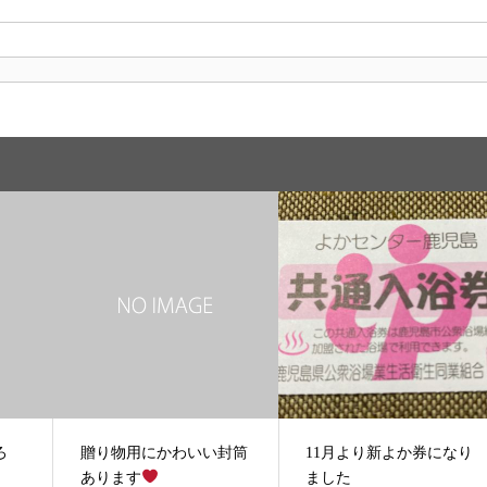
ろ
贈り物用にかわいい封筒
11月より新よか券になり
あります
ました