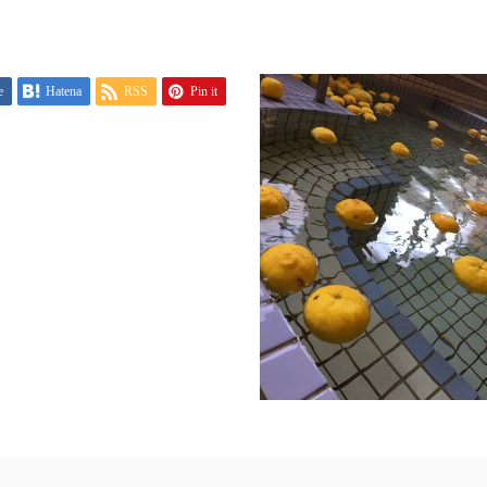
e
Hatena
RSS
Pin it