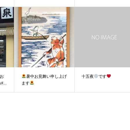
 お
暑中お見舞い申し上げ
十五夜
です
...
ます