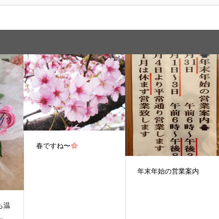
春ですね〜
年末年始の営業案内
も温
..