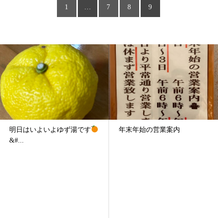
1
…
7
8
9
明日はいよいよゆず湯です
年末年始の営業案内
&#...