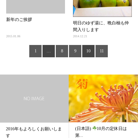
新年のご挨拶
明日のゆず湯に、晩白柚も仲
間入りします
2015.01.06
2014.12.21
1
…
8
9
10
11
(日本語)
10月の定休日は
2016年もよろしくお願いしま
第...
す