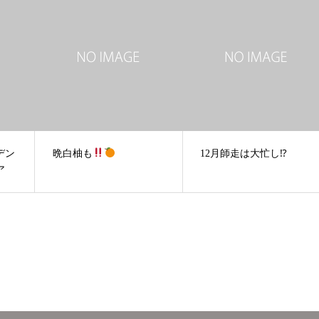
デン
晩白柚も
12月師走は大忙し⁉︎
ア