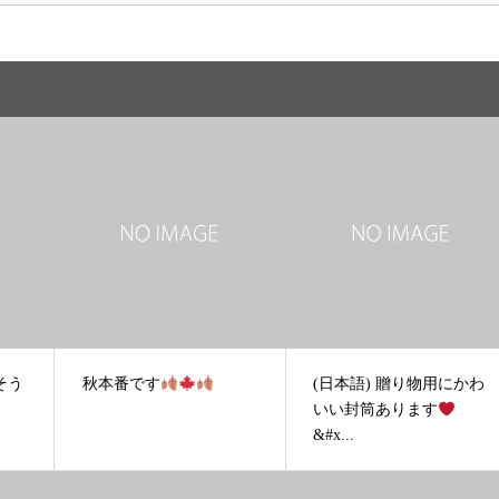
そう
秋本番です
(日本語) 贈り物用にかわ
いい封筒あります
&#x...