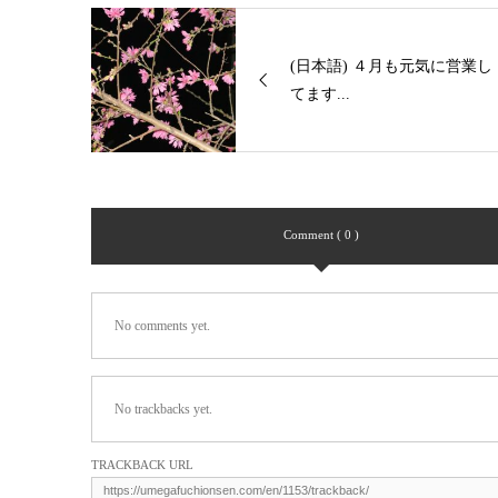
(日本語) ４月も元気に営業し
てます...
Comment ( 0 )
No comments yet.
No trackbacks yet.
TRACKBACK URL