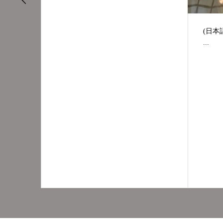
(日本語) 今、ゆず湯やってま
...