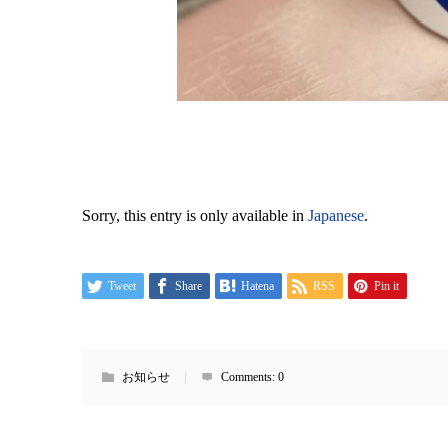
Sorry, this entry is only available in
Japanese
.
Tweet
Share
Hatena
RSS
Pin it
お知らせ
Comments:
0