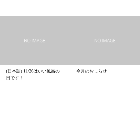
11/26はいい風呂の
今月のおしらせ
今年もゆ