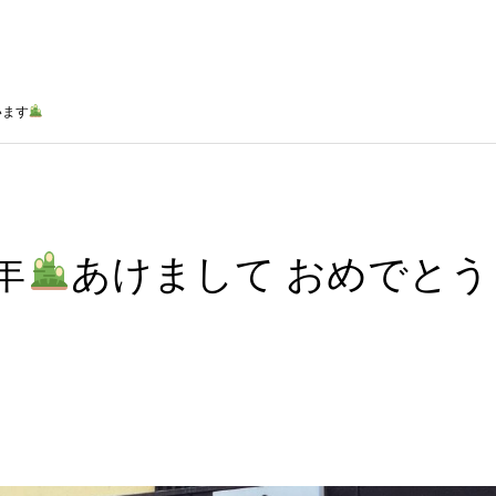
います
8年
あけまして おめでとう