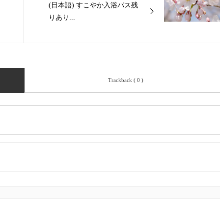
(日本語) すこやか入浴パス残
りあり...
Trackback ( 0 )