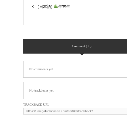
(日本語)
年末年...
Comment ( 0 )
No comments yet.
No trackbacks yet.
TRACKBACK URL