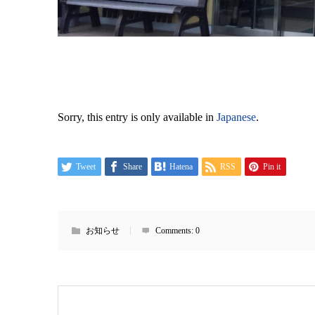
Sorry, this entry is only available in
Japanese
.
Tweet
Share
Hatena
RSS
Pin it
お知らせ
Comments:
0