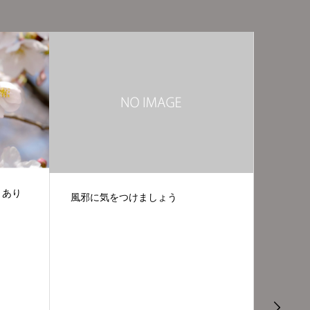
秋本番です
(日本語
ります