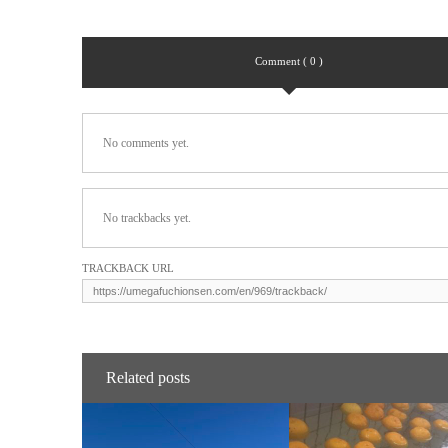
Comment ( 0 )
No comments yet.
No trackbacks yet.
TRACKBACK URL
Related posts