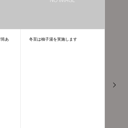
封筒あ
冬至は柚子湯を実施します
(日本語
ます