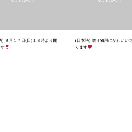
語) ９月１７日(日)１３時より開
(日本語) 贈り物用にかわいい
ます
ります