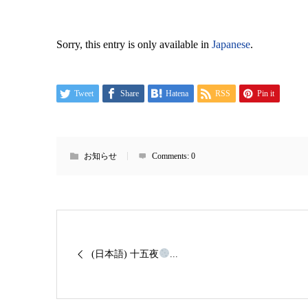
Sorry, this entry is only available in
Japanese
.
Tweet
Share
Hatena
RSS
Pin it
お知らせ
Comments:
0
(日本語) 十五夜
...