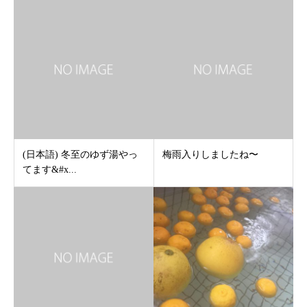
(日本語) 冬至のゆず湯やっ
梅雨入りしましたね〜
てます&#x...