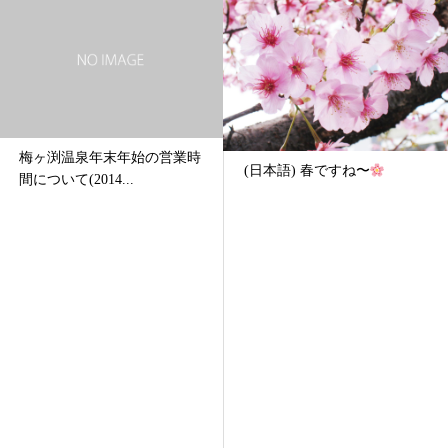
始の営業時
(日本語) 10月1日
(日本語) 春ですね〜
改正のお知らせ...